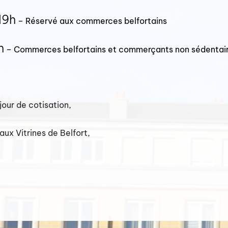
Nos chèques cadeaux
19h
– Réservé aux commerces belfortains
Nous rejoindre
h
– Commerces belfortains et commerçants non sédentai
Mon compte
Atelier découpage de Citrouilles
jour de cotisation,
ux Vitrines de Belfort,