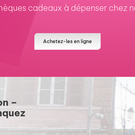
chèques cadeaux à dépenser chez n
Achetez-les en ligne
on –
nquez