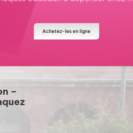
Achetez-les en ligne
on –
nquez