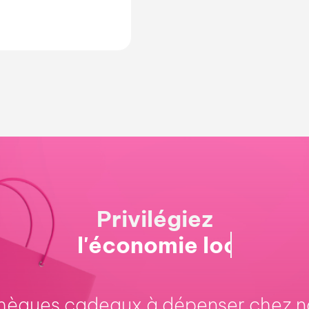
Privilégiez
chèques cadeaux à dépenser chez n