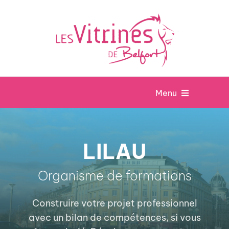
Passer
au
contenu
Menu
Accueil
LILAU
Nos boutiques
Organisme de formations
Nos animations
Construire votre projet professionnel
avec un bilan de compétences, si vous
Nos chèques cadeaux